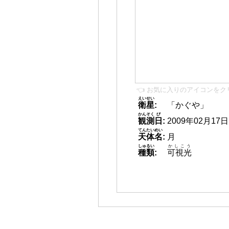
👈 お気に入りのアイコンをク
えいせい
衛星
:
「かぐや」
かんそく
び
観測
日
:
2009年02月17日 1
てんたいめい
天体名
:
月
しゅるい
かしこう
種類
:
可視光