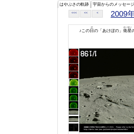
はやぶさの軌跡
宇宙からのメッセー
2009
<<<
<<
<
ひ
えいせい
♪この
日
の「あけぼの」
衛星