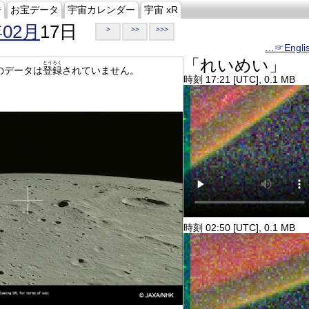
ジ
お宝データ
宇宙カレンダー
宇宙 xR
年02月
17日
>
>>
>>>
…☞Engli
「れいめい」
とうろく
のデータは
登録
されていません。
時刻 17:21 [UTC], 0.1 MB
時刻 02:50 [UTC], 0.1 MB