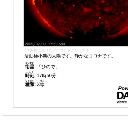
👈 お気に入りのアイコンをクリック！
活動極小期の太陽です。静かなコロナです。
えいせい
衛星
:
「ひので」
じこく
時刻
:
17時50分
しゅるい
せん
種類
:
X
線