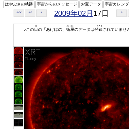
はやぶさの軌跡
宇宙からのメッセージ
お宝データ
宇宙カレンダ
2009年02月
17日
<<<
<<
<
>
ひ
えいせい
とうろく
♪この
日
の「あけぼの」
衛星
のデータは
登録
されていませ