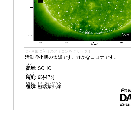
👈 お気に入りのアイコンをクリック！
活動極小期の太陽です。静かなコロナです。
えいせい
衛星
:
SOHO
じこく
時刻
:
6時47分
しゅるい
きょくたんしがいせん
種類
:
極端紫外線