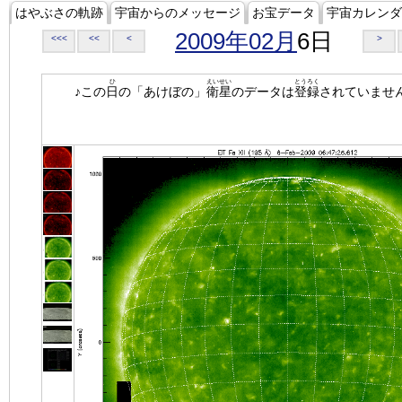
はやぶさの軌跡
宇宙からのメッセージ
お宝データ
宇宙カレンダ
2009年02月
6日
<<<
<<
<
>
ひ
えいせい
とうろく
♪この
日
の「あけぼの」
衛星
のデータは
登録
されていませ