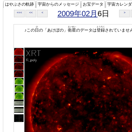
はやぶさの軌跡
宇宙からのメッセージ
お宝データ
宇宙カレンダ
2009年02月
6日
<<<
<<
<
>
ひ
えいせい
とうろく
♪この
日
の「あけぼの」
衛星
のデータは
登録
されていませ