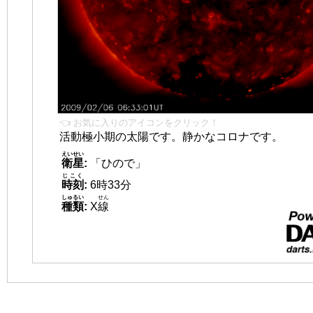
👈 お気に入りのアイコンをクリック！
活動極小期の太陽です。静かなコロナです。
えいせい
衛星
:
「ひので」
じこく
時刻
:
6時33分
しゅるい
せん
種類
:
X
線