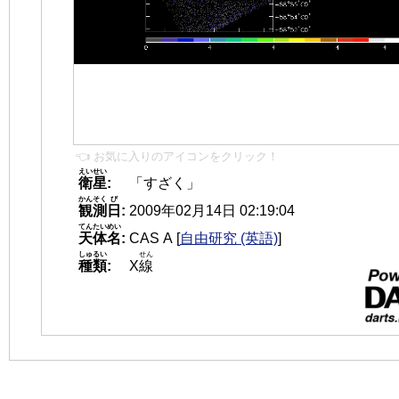
👈 お気に入りのアイコンをクリック！
えいせい
衛星
:
「すざく」
かんそく
び
観測
日
:
2009年02月14日 02:19:04
てんたいめい
天体名
:
CAS A
[
自由研究 (英語)
]
しゅるい
せん
種類
:
X
線