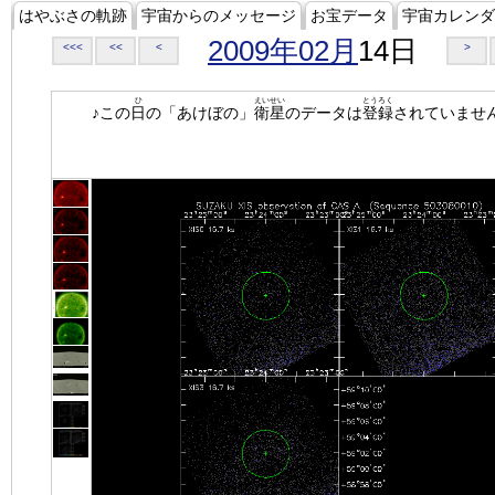
はやぶさの軌跡
宇宙からのメッセージ
お宝データ
宇宙カレンダ
2009年02月
14日
<<<
<<
<
>
ひ
えいせい
とうろく
♪この
日
の「あけぼの」
衛星
のデータは
登録
されていませ