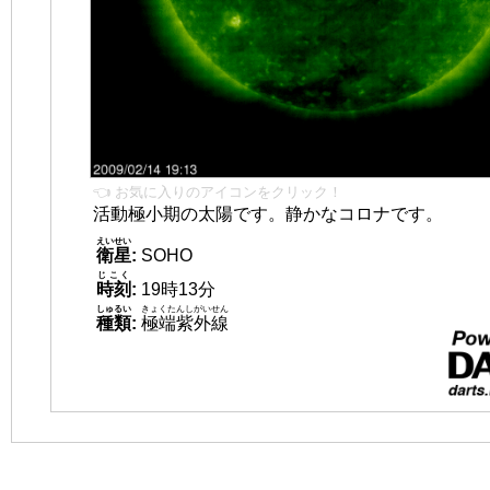
👈 お気に入りのアイコンをクリック！
活動極小期の太陽です。静かなコロナです。
えいせい
衛星
:
SOHO
じこく
時刻
:
19時13分
しゅるい
きょくたんしがいせん
種類
:
極端紫外線