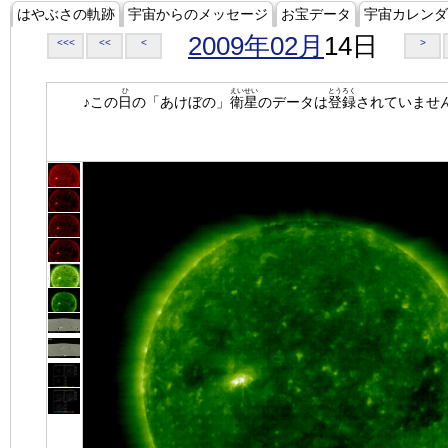
はやぶさの軌跡
宇宙からのメッセージ
お宝データ
宇宙カレンダ
2009年02月
14日
<<<
<<
<
>
ひ
えいせい
とうろく
♪この
日
の「あけぼの」
衛星
のデータは
登録
されていませ