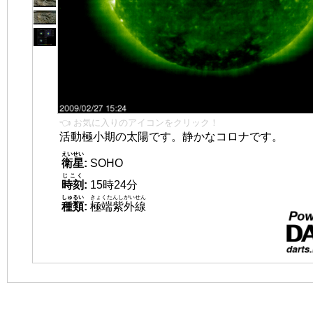
👈 お気に入りのアイコンをクリック！
活動極小期の太陽です。静かなコロナです。
えいせい
衛星
:
SOHO
じこく
時刻
:
15時24分
しゅるい
きょくたんしがいせん
種類
:
極端紫外線