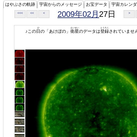
はやぶさの軌跡
宇宙からのメッセージ
お宝データ
宇宙カレンダ
2009年02月
27日
<<<
<<
<
>
ひ
えいせい
とうろく
♪この
日
の「あけぼの」
衛星
のデータは
登録
されていませ