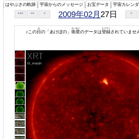
はやぶさの軌跡
宇宙からのメッセージ
お宝データ
宇宙カレンダ
2009年02月
27日
<<<
<<
<
>
ひ
えいせい
とうろく
♪この
日
の「あけぼの」
衛星
のデータは
登録
されていませ