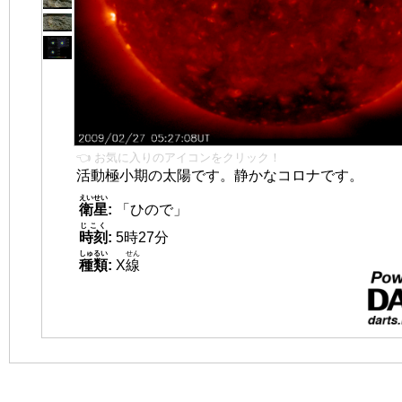
👈 お気に入りのアイコンをクリック！
活動極小期の太陽です。静かなコロナです。
えいせい
衛星
:
「ひので」
じこく
時刻
:
5時27分
しゅるい
せん
種類
:
X
線