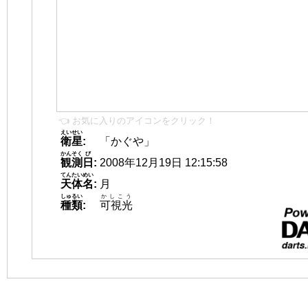
👈 お気に入りのアイコンをクリック！
えいせい
衛星
:
「かぐや」
かんそく
び
観測
日
:
2008年12月19日 12:15:58
てんたいめい
天体名
:
月
しゅるい
かしこう
種類
:
可視光