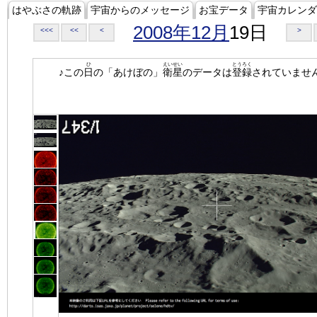
はやぶさの軌跡
宇宙からのメッセージ
お宝データ
宇宙カレンダ
2008年12月
19日
<<<
<<
<
>
ひ
えいせい
とうろく
♪この
日
の「あけぼの」
衛星
のデータは
登録
されていませ