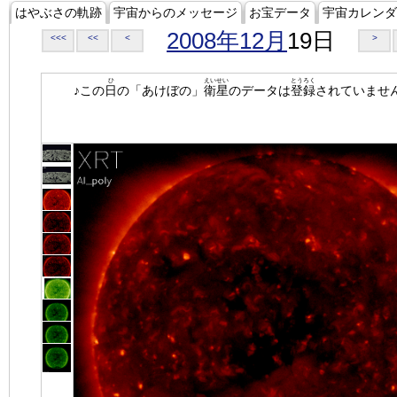
はやぶさの軌跡
宇宙からのメッセージ
お宝データ
宇宙カレンダ
2008年12月
19日
<<<
<<
<
>
ひ
えいせい
とうろく
♪この
日
の「あけぼの」
衛星
のデータは
登録
されていませ