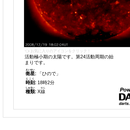
👈 お気に入りのアイコンをクリック！
活動極小期の太陽です。第24活動周期の始
まりです。
えいせい
衛星
:
「ひので」
じこく
時刻
:
18時2分
しゅるい
せん
種類
:
X
線