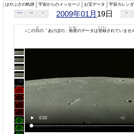
はやぶさの軌跡
宇宙からのメッセージ
お宝データ
宇宙カレンダ
2009年01月
19日
<<<
<<
<
>
ひ
えいせい
とうろく
♪この
日
の「あけぼの」
衛星
のデータは
登録
されていませ