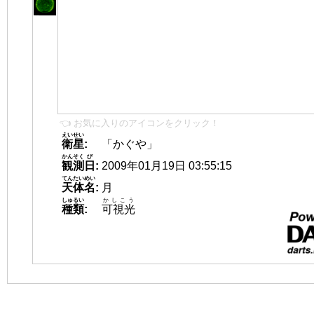
👈 お気に入りのアイコンをクリック！
えいせい
衛星
:
「かぐや」
かんそく
び
観測
日
:
2009年01月19日 03:55:15
てんたいめい
天体名
:
月
しゅるい
かしこう
種類
:
可視光