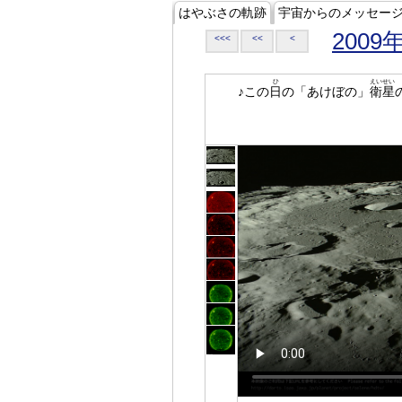
はやぶさの軌跡
宇宙からのメッセー
2009
<<<
<<
<
ひ
えいせい
♪この
日
の「あけぼの」
衛星