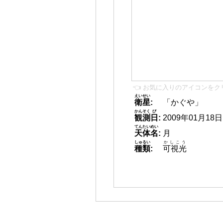
👈 お気に入りのアイコンをク
えいせい
衛星
:
「かぐや」
かんそく
び
観測
日
:
2009年01月18日 1
てんたいめい
天体名
:
月
しゅるい
かしこう
種類
:
可視光