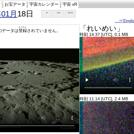
ジ
お宝データ
宇宙カレンダー
宇宙 xR
年01月
18日
>
>>
>>>
…☞Engli
「れいめい」
とうろく
のデータは
登録
されていません。
時刻 14:37 [UTC], 0.1 MB
時刻 11:14 [UTC], 2.4 MB