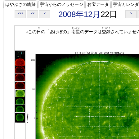
はやぶさの軌跡
宇宙からのメッセージ
お宝データ
宇宙カレンダ
2008年12月
22日
<<<
<<
<
>
ひ
えいせい
とうろく
♪この
日
の「あけぼの」
衛星
のデータは
登録
されていませ