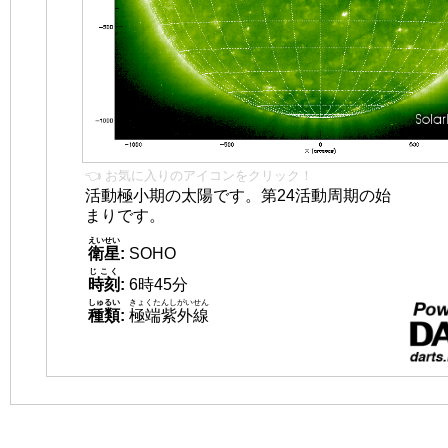
👈 お気に入りのアイコンをクリック！
活動極小期の太陽です。第24活動周期の始
まりです。
えいせい
衛星
:
SOHO
じこく
時刻
:
6時45分
しゅるい
きょくたんしがいせん
種類
:
極端紫外線