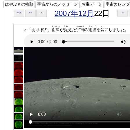
はやぶさの軌跡
宇宙からのメッセージ
お宝データ
宇宙カレンダ
2007年12月
22日
<<<
<<
<
>
えいせい
とら
うちゅう
でんぱ
おと
♪ 「あけぼの」
衛星
が
捉
えた
宇宙
の
電波
を
音
にしました。