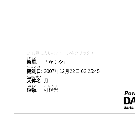
👈 お気に入りのアイコンをクリック！
えいせい
衛星
:
「かぐや」
かんそく
び
観測
日
:
2007年12月22日 02:25:45
てんたいめい
天体名
:
月
しゅるい
かしこう
種類
:
可視光