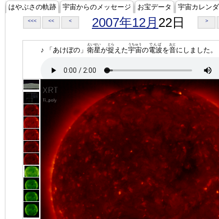
はやぶさの軌跡
宇宙からのメッセージ
お宝データ
宇宙カレンダ
2007年12月
22日
<<<
<<
<
>
えいせい
とら
うちゅう
でんぱ
おと
♪ 「あけぼの」
衛星
が
捉
えた
宇宙
の
電波
を
音
にしました。