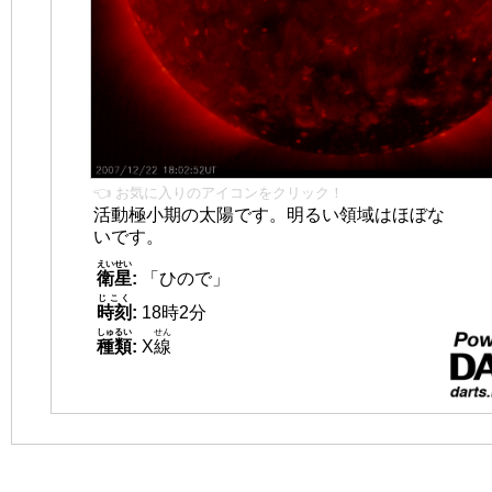
👈 お気に入りのアイコンをクリック！
活動極小期の太陽です。明るい領域はほぼな
いです。
えいせい
衛星
:
「ひので」
じこく
時刻
:
18時2分
しゅるい
せん
種類
:
X
線