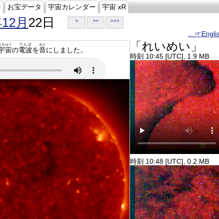
ジ
お宝データ
宇宙カレンダー
宇宙 xR
年12月
22日
>
>>
>>>
…☞Engli
「れいめい」
うちゅう
でんぱ
おと
宇宙
の
電波
を
音
にしました。
時刻 10:45 [UTC], 1.9 MB
時刻 10:48 [UTC], 0.2 MB