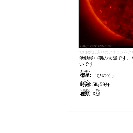
👈 お気に入りのアイコンをク
活動極小期の太陽です。
いです。
えいせい
衛星
:
「ひので」
じこく
時刻
:
5時59分
しゅるい
せん
種類
:
X
線