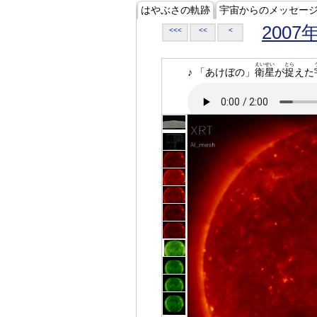
はやぶさの軌跡
宇宙からのメッセー
2007
<<<
<<
<
えいせい
とら
♪ 「あけぼの」
衛星
が
捉
えた