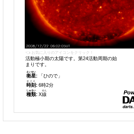
👈 お気に入りのアイコンをクリック！
活動極小期の太陽です。第24活動周期の始
まりです。
えいせい
衛星
:
「ひので」
じこく
時刻
:
6時2分
しゅるい
せん
種類
:
X
線