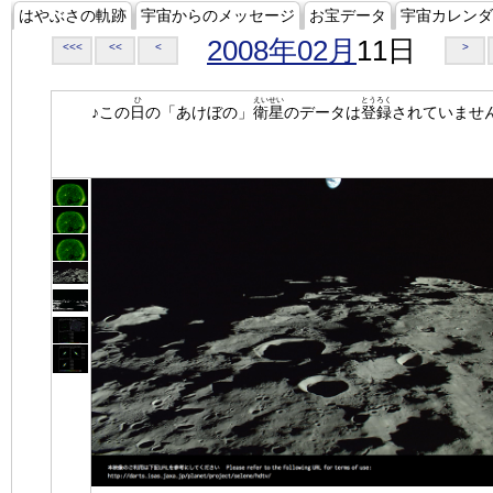
はやぶさの軌跡
宇宙からのメッセージ
お宝データ
宇宙カレンダ
2008年02月
11日
<<<
<<
<
>
ひ
えいせい
とうろく
♪この
日
の「あけぼの」
衛星
のデータは
登録
されていませ