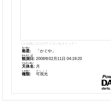
👈 お気に入りのアイコンをクリック！
えいせい
衛星
:
「かぐや」
かんそく
び
観測
日
:
2008年02月11日 04:19:20
てんたいめい
天体名
:
月
しゅるい
かしこう
種類
:
可視光