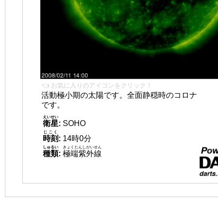
👈 お気に入りのアイコンをクリック！
活動極小期の太陽です。全面静穏時のコロナ
です。
えいせい
衛星
:
SOHO
じこく
時刻
:
14時0分
しゅるい
きょくたんしがいせん
種類
:
極端紫外線