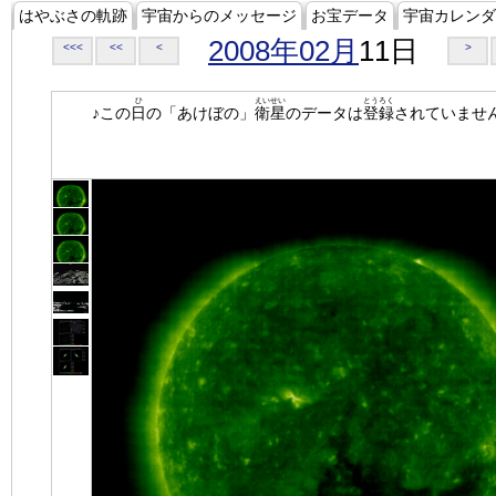
はやぶさの軌跡
宇宙からのメッセージ
お宝データ
宇宙カレンダ
2008年02月
11日
<<<
<<
<
>
ひ
えいせい
とうろく
♪この
日
の「あけぼの」
衛星
のデータは
登録
されていませ