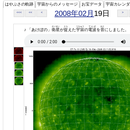
はやぶさの軌跡
宇宙からのメッセージ
お宝データ
宇宙カレンダ
2008年02月
19日
<<<
<<
<
>
えいせい
とら
うちゅう
でんぱ
おと
♪ 「あけぼの」
衛星
が
捉
えた
宇宙
の
電波
を
音
にしました。