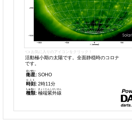
👈 お気に入りのアイコンをクリック！
活動極小期の太陽です。全面静穏時のコロナ
です。
えいせい
衛星
:
SOHO
じこく
時刻
:
2時11分
しゅるい
きょくたんしがいせん
種類
:
極端紫外線