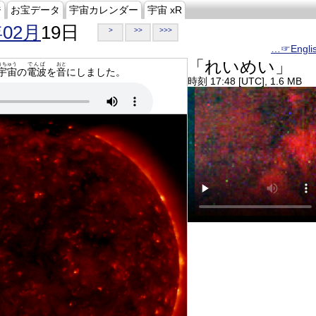
ジ
お宝データ
宇宙カレンダー
宇宙 xR
年02月
19日
>
>>
>>>
…☞Engli
「れいめい」
うちゅう
でんぱ
おと
宇宙
の
電波
を
音
にしました。
時刻 17:48 [UTC], 1.6 MB