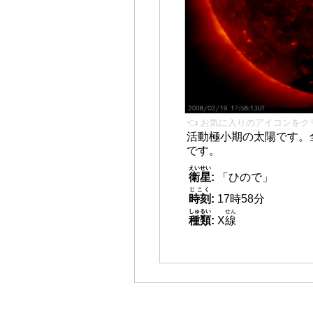
👈 お気に入りのアイコンをク
活動極小期の太陽です。
です。
えいせい
衛星
:
「ひので」
じこく
時刻
:
17時58分
しゅるい
せん
種類
:
X
線