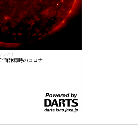
リック！
全面静穏時のコロナ