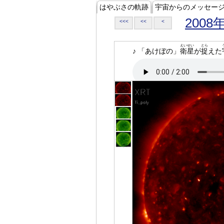
はやぶさの軌跡
宇宙からのメッセー
2008
<<<
<<
<
えいせい
とら
♪ 「あけぼの」
衛星
が
捉
えた