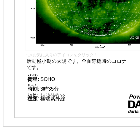
👈 お気に入りのアイコンをクリック！
活動極小期の太陽です。全面静穏時のコロナ
です。
えいせい
衛星
:
SOHO
じこく
時刻
:
3時35分
しゅるい
きょくたんしがいせん
種類
:
極端紫外線