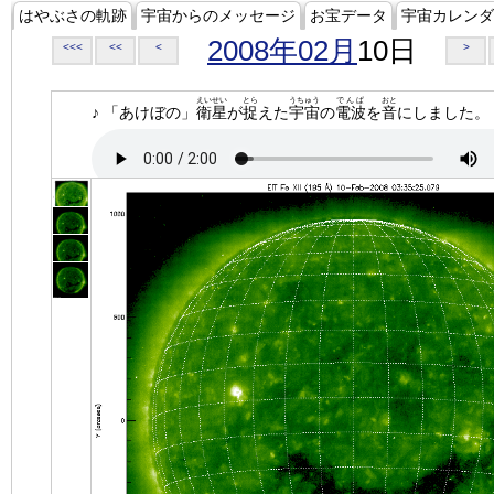
はやぶさの軌跡
宇宙からのメッセージ
お宝データ
宇宙カレンダ
2008年02月
10日
<<<
<<
<
>
えいせい
とら
うちゅう
でんぱ
おと
♪ 「あけぼの」
衛星
が
捉
えた
宇宙
の
電波
を
音
にしました。