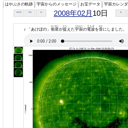
はやぶさの軌跡
宇宙からのメッセージ
お宝データ
宇宙カレンダ
2008年02月
10日
<<<
<<
<
>
えいせい
とら
うちゅう
でんぱ
おと
♪ 「あけぼの」
衛星
が
捉
えた
宇宙
の
電波
を
音
にしました。