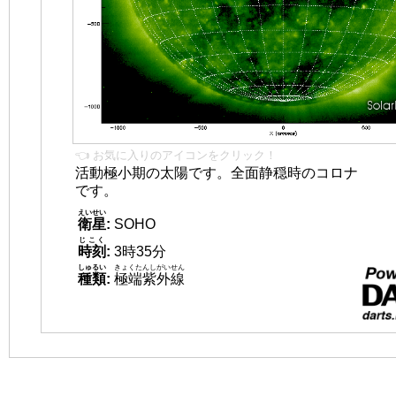
👈 お気に入りのアイコンをクリック！
活動極小期の太陽です。全面静穏時のコロナ
です。
えいせい
衛星
:
SOHO
じこく
時刻
:
3時35分
しゅるい
きょくたんしがいせん
種類
:
極端紫外線