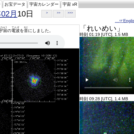
ジ
お宝データ
宇宙カレンダー
宇宙 xR
年02月
10日
>
>>
>>>
…☞Engli
「れいめい」
うちゅう
でんぱ
おと
宇宙
の
電波
を
音
にしました。
時刻 01:19 [UTC], 1.5 MB
時刻 09:28 [UTC], 1.4 MB