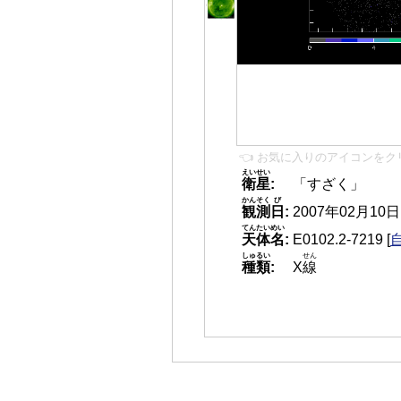
👈 お気に入りのアイコンをク
えいせい
衛星
:
「すざく」
かんそく
び
観測
日
:
2007年02月10日 2
てんたいめい
天体名
:
E0102.2-7219
[
しゅるい
せん
種類
:
X
線