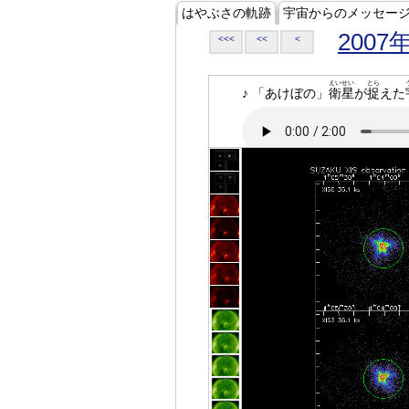
はやぶさの軌跡
宇宙からのメッセー
2007
<<<
<<
<
えいせい
とら
♪ 「あけぼの」
衛星
が
捉
えた