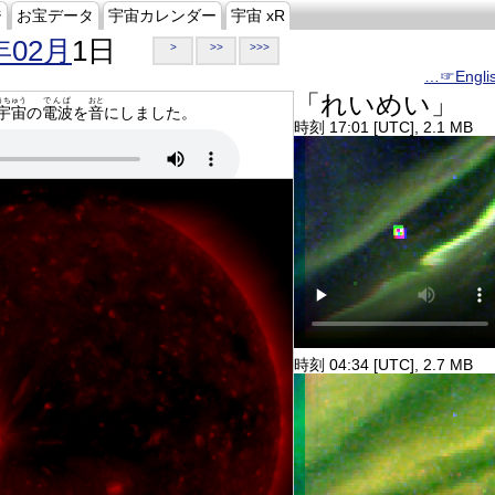
ジ
お宝データ
宇宙カレンダー
宇宙 xR
年02月
1日
>
>>
>>>
…☞Engli
「れいめい」
うちゅう
でんぱ
おと
宇宙
の
電波
を
音
にしました。
時刻 17:01 [UTC], 2.1 MB
時刻 04:34 [UTC], 2.7 MB