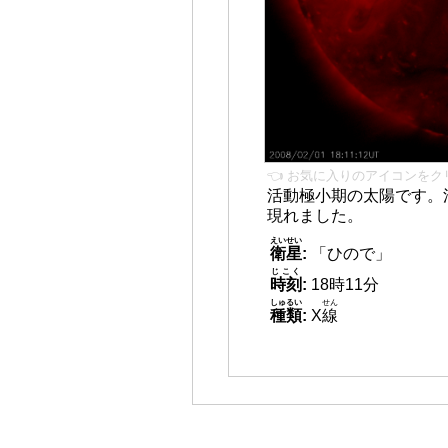
👈 お気に入りのアイコンをク
活動極小期の太陽です。
現れました。
えいせい
衛星
:
「ひので」
じこく
時刻
:
18時11分
しゅるい
せん
種類
:
X
線