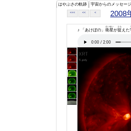
はやぶさの軌跡
宇宙からのメッセー
2008
<<<
<<
<
えいせい
とら
♪ 「あけぼの」
衛星
が
捉
えた