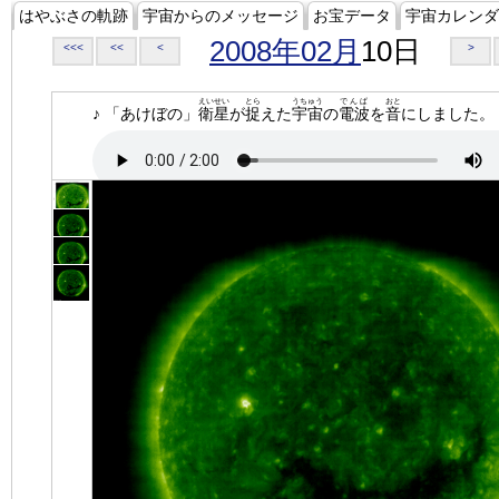
はやぶさの軌跡
宇宙からのメッセージ
お宝データ
宇宙カレンダ
2008年02月
10日
<<<
<<
<
>
えいせい
とら
うちゅう
でんぱ
おと
♪ 「あけぼの」
衛星
が
捉
えた
宇宙
の
電波
を
音
にしました。