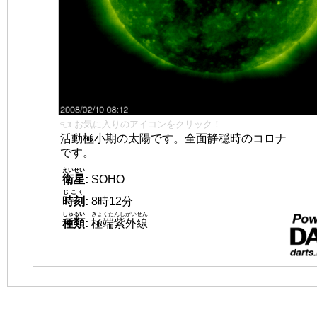
👈 お気に入りのアイコンをクリック！
活動極小期の太陽です。全面静穏時のコロナ
です。
えいせい
衛星
:
SOHO
じこく
時刻
:
8時12分
しゅるい
きょくたんしがいせん
種類
:
極端紫外線