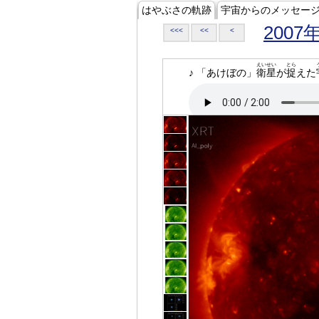
はやぶさの軌跡
宇宙からのメッセー
2007
<<<
<<
<
えいせい
とら
♪ 「あけぼの」
衛星
が
捉
えた