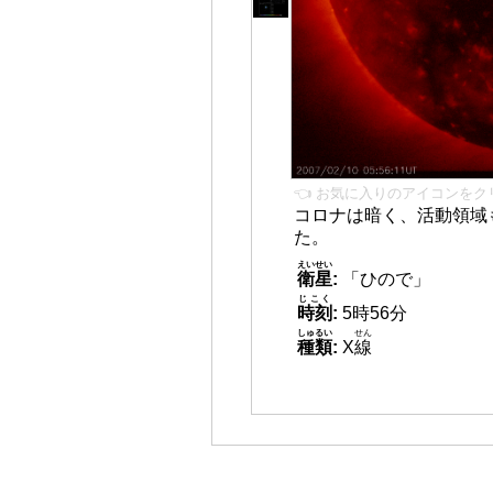
👈 お気に入りのアイコンをク
コロナは暗く、活動領域
た。
えいせい
衛星
:
「ひので」
じこく
時刻
:
5時56分
しゅるい
せん
種類
:
X
線