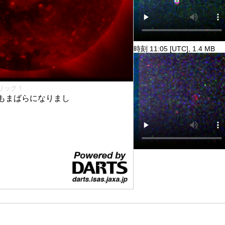
時刻 11:05 [UTC], 1.4 MB
リック！
もまばらになりまし