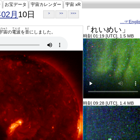
ジ
お宝データ
宇宙カレンダー
宇宙 xR
年02月
10日
>
>>
>>>
…☞Engli
「れいめい」
うちゅう
でんぱ
おと
宇宙
の
電波
を
音
にしました。
時刻 01:19 [UTC], 1.5 MB
時刻 09:28 [UTC], 1.4 MB