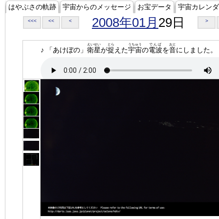
はやぶさの軌跡
宇宙からのメッセージ
お宝データ
宇宙カレンダ
2008年01月
29日
<<<
<<
<
>
えいせい
とら
うちゅう
でんぱ
おと
♪ 「あけぼの」
衛星
が
捉
えた
宇宙
の
電波
を
音
にしました。