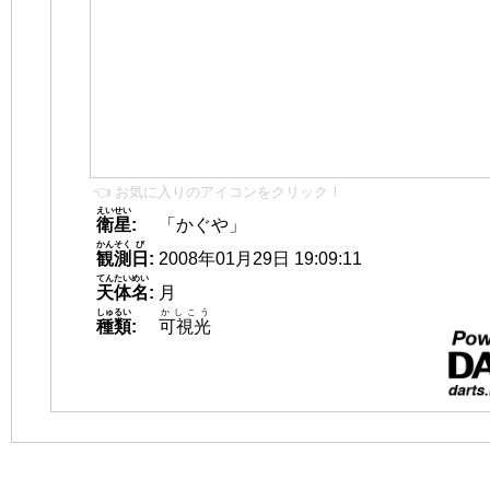
👈 お気に入りのアイコンをクリック！
えいせい
衛星
:
「かぐや」
かんそく
び
観測
日
:
2008年01月29日 19:09:11
てんたいめい
天体名
:
月
しゅるい
かしこう
種類
:
可視光