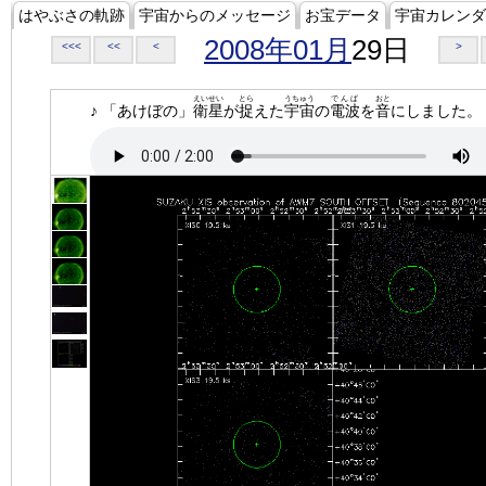
はやぶさの軌跡
宇宙からのメッセージ
お宝データ
宇宙カレンダ
2008年01月
29日
<<<
<<
<
>
えいせい
とら
うちゅう
でんぱ
おと
♪ 「あけぼの」
衛星
が
捉
えた
宇宙
の
電波
を
音
にしました。