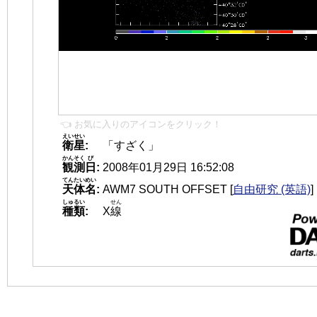
👈 お気に入りのアイコンをクリック！
えいせい
衛星
:
「すざく」
かんそく
び
観測
日
:
2008年01月29日 16:52:08
てんたいめい
天体名
:
AWM7 SOUTH OFFSET
[
自由研究 (英語)
]
しゅるい
せん
種類
:
X
線