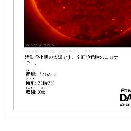
👈 お気に入りのアイコンをクリック！
活動極小期の太陽です。全面静穏時のコロナ
です。
えいせい
衛星
:
「ひので」
じこく
時刻
:
21時2分
しゅるい
せん
種類
:
X
線