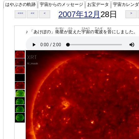
はやぶさの軌跡
宇宙からのメッセージ
お宝データ
宇宙カレンダ
2007年12月
28日
<<<
<<
<
>
えいせい
とら
うちゅう
でんぱ
おと
♪ 「あけぼの」
衛星
が
捉
えた
宇宙
の
電波
を
音
にしました。