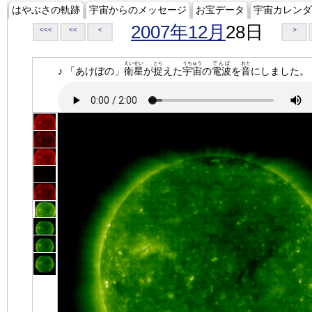
はやぶさの軌跡
宇宙からのメッセージ
お宝データ
宇宙カレンダ
2007年12月
28日
<<<
<<
<
>
えいせい
とら
うちゅう
でんぱ
おと
♪ 「あけぼの」
衛星
が
捉
えた
宇宙
の
電波
を
音
にしました。