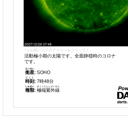
👈 お気に入りのアイコンをクリック！
活動極小期の太陽です。全面静穏時のコロナ
です。
えいせい
衛星
:
SOHO
じこく
時刻
:
7時48分
しゅるい
きょくたんしがいせん
種類
:
極端紫外線