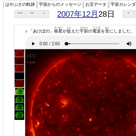
はやぶさの軌跡
宇宙からのメッセージ
お宝データ
宇宙カレンダ
2007年12月
28日
<<<
<<
<
>
えいせい
とら
うちゅう
でんぱ
おと
♪ 「あけぼの」
衛星
が
捉
えた
宇宙
の
電波
を
音
にしました。