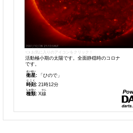
👈 お気に入りのアイコンをクリック！
活動極小期の太陽です。全面静穏時のコロナ
です。
えいせい
衛星
:
「ひので」
じこく
時刻
:
21時12分
しゅるい
せん
種類
:
X
線