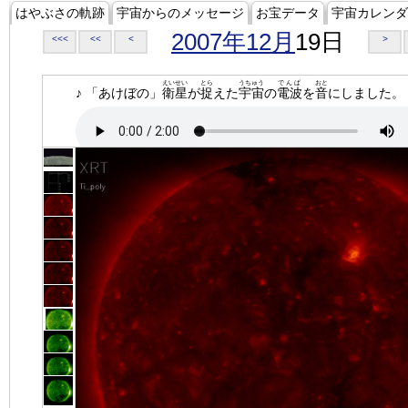
はやぶさの軌跡
宇宙からのメッセージ
お宝データ
宇宙カレンダ
2007年12月
19日
<<<
<<
<
>
えいせい
とら
うちゅう
でんぱ
おと
♪ 「あけぼの」
衛星
が
捉
えた
宇宙
の
電波
を
音
にしました。