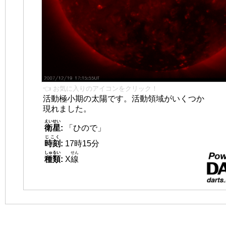
👈 お気に入りのアイコンをクリック！
活動極小期の太陽です。活動領域がいくつか
現れました。
えいせい
衛星
:
「ひので」
じこく
時刻
:
17時15分
しゅるい
せん
種類
:
X
線