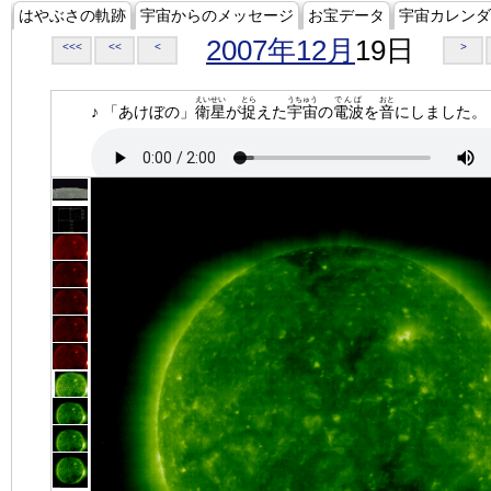
はやぶさの軌跡
宇宙からのメッセージ
お宝データ
宇宙カレンダ
2007年12月
19日
<<<
<<
<
>
えいせい
とら
うちゅう
でんぱ
おと
♪ 「あけぼの」
衛星
が
捉
えた
宇宙
の
電波
を
音
にしました。