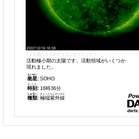
👈 お気に入りのアイコンをクリック！
活動極小期の太陽です。活動領域がいくつか
現れました。
えいせい
衛星
:
SOHO
じこく
時刻
:
16時36分
しゅるい
きょくたんしがいせん
種類
:
極端紫外線