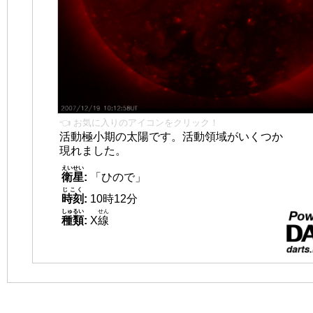
👈 お気に入りのアイコンをクリック！
活動極小期の太陽です。活動領域がいくつか
現れました。
えいせい
衛星
:
「ひので」
じこく
時刻
:
10時12分
しゅるい
せん
種類
:
X
線