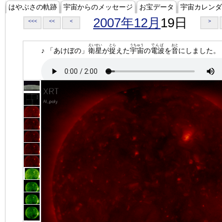
はやぶさの軌跡
宇宙からのメッセージ
お宝データ
宇宙カレンダ
2007年12月
19日
<<<
<<
<
>
えいせい
とら
うちゅう
でんぱ
おと
♪ 「あけぼの」
衛星
が
捉
えた
宇宙
の
電波
を
音
にしました。