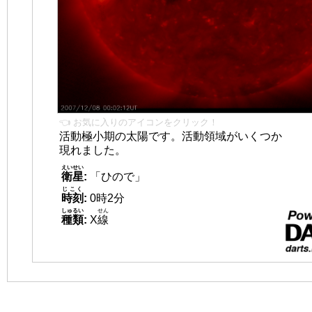
👈 お気に入りのアイコンをクリック！
活動極小期の太陽です。活動領域がいくつか
現れました。
えいせい
衛星
:
「ひので」
じこく
時刻
:
0時2分
しゅるい
せん
種類
:
X
線