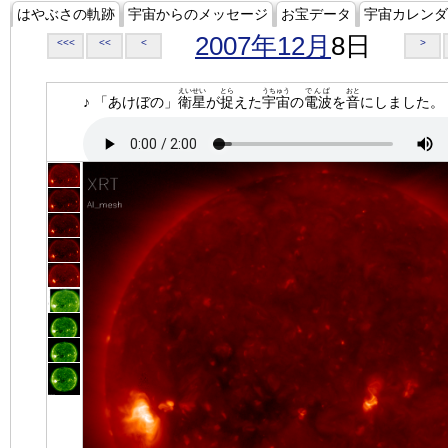
はやぶさの軌跡
宇宙からのメッセージ
お宝データ
宇宙カレンダ
2007年12月
8日
<<<
<<
<
>
えいせい
とら
うちゅう
でんぱ
おと
♪ 「あけぼの」
衛星
が
捉
えた
宇宙
の
電波
を
音
にしました。