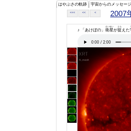
はやぶさの軌跡
宇宙からのメッセー
2007
<<<
<<
<
えいせい
とら
♪ 「あけぼの」
衛星
が
捉
えた