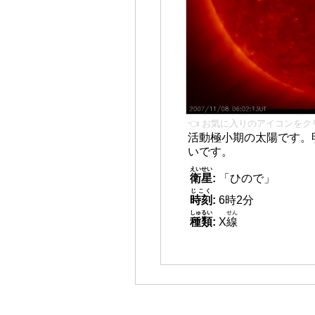
👈 お気に入りのアイコンをク
活動極小期の太陽です。
いです。
えいせい
衛星
:
「ひので」
じこく
時刻
:
6時2分
しゅるい
せん
種類
:
X
線