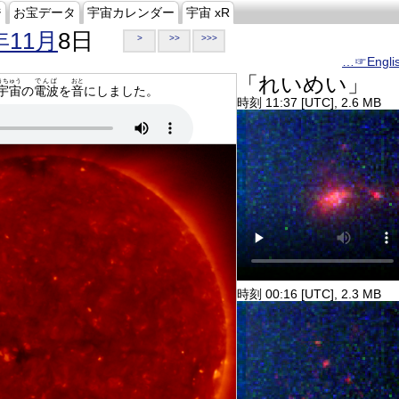
ジ
お宝データ
宇宙カレンダー
宇宙 xR
年11月
8日
>
>>
>>>
…☞Engli
「れいめい」
うちゅう
でんぱ
おと
宇宙
の
電波
を
音
にしました。
時刻 11:37 [UTC], 2.6 MB
時刻 00:16 [UTC], 2.3 MB