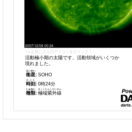
👈 お気に入りのアイコンをクリック！
活動極小期の太陽です。活動領域がいくつか
現れました。
えいせい
衛星
:
SOHO
じこく
時刻
:
0時24分
しゅるい
きょくたんしがいせん
種類
:
極端紫外線