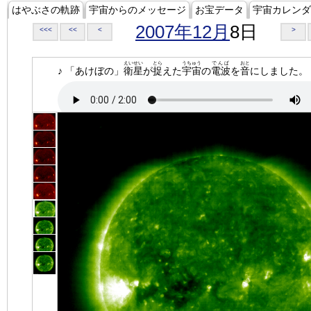
はやぶさの軌跡
宇宙からのメッセージ
お宝データ
宇宙カレンダ
2007年12月
8日
<<<
<<
<
>
えいせい
とら
うちゅう
でんぱ
おと
♪ 「あけぼの」
衛星
が
捉
えた
宇宙
の
電波
を
音
にしました。