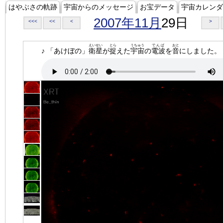
はやぶさの軌跡
宇宙からのメッセージ
お宝データ
宇宙カレンダ
2007年11月
29日
<<<
<<
<
>
えいせい
とら
うちゅう
でんぱ
おと
♪ 「あけぼの」
衛星
が
捉
えた
宇宙
の
電波
を
音
にしました。