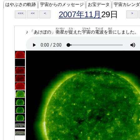
はやぶさの軌跡
宇宙からのメッセージ
お宝データ
宇宙カレンダ
2007年11月
29日
<<<
<<
<
>
えいせい
とら
うちゅう
でんぱ
おと
♪ 「あけぼの」
衛星
が
捉
えた
宇宙
の
電波
を
音
にしました。