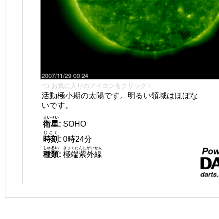
👈 お気に入りのアイコンをクリック！
活動極小期の太陽です。明るい領域はほぼな
いです。
えいせい
衛星
:
SOHO
じこく
時刻
:
0時24分
しゅるい
きょくたんしがいせん
種類
:
極端紫外線