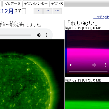
ジ
お宝データ
宇宙カレンダー
宇宙 xR
年12月
27日
>
>>
>>>
…☞Engli
「れいめい」
うちゅう
でんぱ
おと
宇宙
の
電波
を
音
にしました。
時刻 02:19 [UTC], 0 MB
時刻 02:19 [UTC], 0 MB