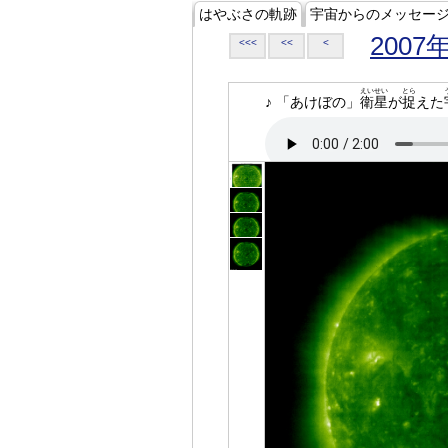
はやぶさの軌跡
宇宙からのメッセー
2007
<<<
<<
<
えいせい
とら
♪ 「あけぼの」
衛星
が
捉
えた