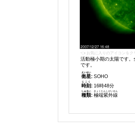
👈 お気に入りのアイコンをク
活動極小期の太陽です。
です。
えいせい
衛星
:
SOHO
じこく
時刻
:
16時48分
しゅるい
きょくたんしがいせん
種類
:
極端紫外線