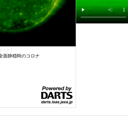
リック！
全面静穏時のコロナ