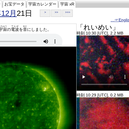
ジ
お宝データ
宇宙カレンダー
宇宙 xR
年12月
21日
>
>>
>>>
…☞Engli
「れいめい」
うちゅう
でんぱ
おと
宇宙
の
電波
を
音
にしました。
時刻 10:30 [UTC], 2.2 MB
時刻 10:29 [UTC], 0.2 MB