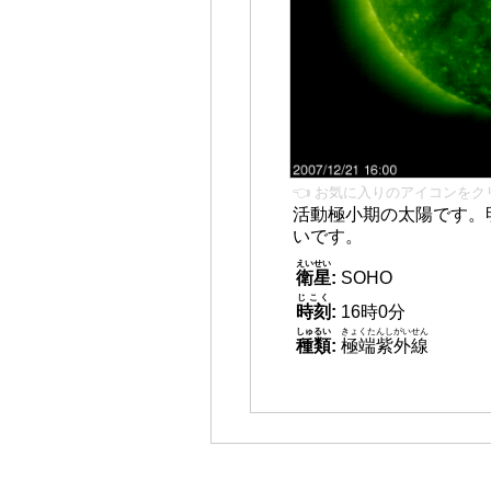
👈 お気に入りのアイコンをク
活動極小期の太陽です。
いです。
えいせい
衛星
:
SOHO
じこく
時刻
:
16時0分
しゅるい
きょくたんしがいせん
種類
:
極端紫外線