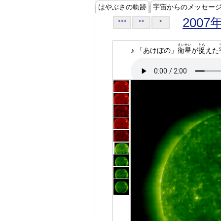
はやぶさの軌跡
宇宙からのメッセー
2007
<<<
<<
<
えいせい
とら
♪ 「あけぼの」
衛星
が
捉
えた