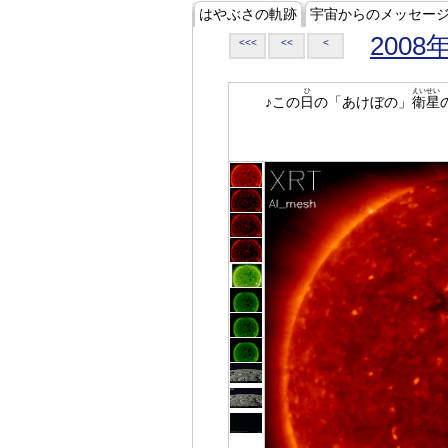
はやぶさの軌跡
宇宙からのメッセー
2008
<<<
<<
<
ひ
えいせい
♪この
日
の「あけぼの」
衛星