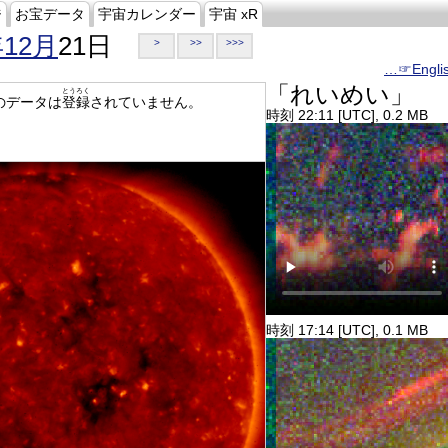
ジ
お宝データ
宇宙カレンダー
宇宙 xR
年12月
21日
>
>>
>>>
…☞Engli
「れいめい」
とうろく
のデータは
登録
されていません。
時刻 22:11 [UTC], 0.2 MB
時刻 17:14 [UTC], 0.1 MB