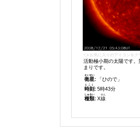
👈 お気に入りのアイコンをク
活動極小期の太陽です。
まりです。
えいせい
衛星
:
「ひので」
じこく
時刻
:
5時43分
しゅるい
せん
種類
:
X
線