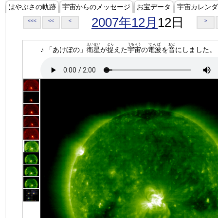
はやぶさの軌跡
宇宙からのメッセージ
お宝データ
宇宙カレンダ
2007年12月
12日
<<<
<<
<
>
えいせい
とら
うちゅう
でんぱ
おと
♪ 「あけぼの」
衛星
が
捉
えた
宇宙
の
電波
を
音
にしました。