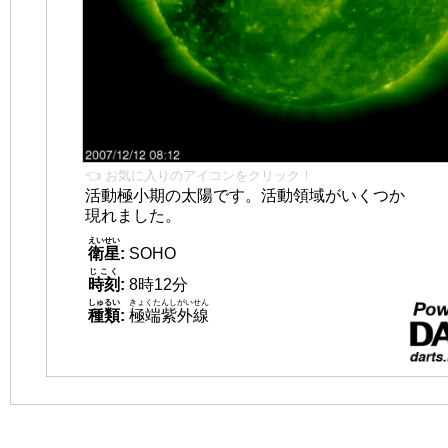
👈 お気に入りのアイコンをクリック！
活動極小期の太陽です。活動領域がいくつか
現れました。
えいせい
衛星
:
SOHO
じこく
時刻
:
8時12分
しゅるい
きょくたんしがいせん
種類
:
極端紫外線