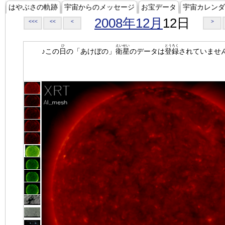
はやぶさの軌跡
宇宙からのメッセージ
お宝データ
宇宙カレンダ
2008年12月
12日
<<<
<<
<
>
ひ
えいせい
とうろく
♪この
日
の「あけぼの」
衛星
のデータは
登録
されていませ