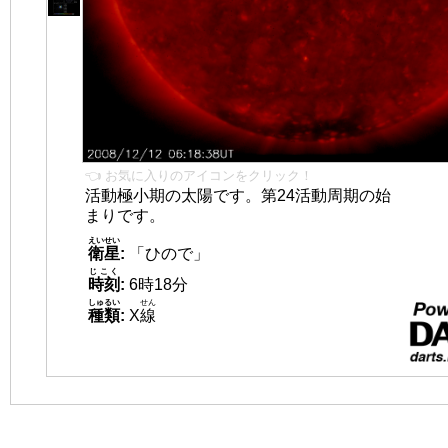
👈 お気に入りのアイコンをクリック！
活動極小期の太陽です。第24活動周期の始
まりです。
えいせい
衛星
:
「ひので」
じこく
時刻
:
6時18分
しゅるい
せん
種類
:
X
線