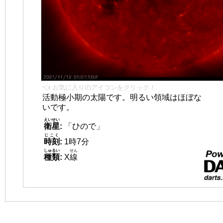
👈 お気に入りのアイコンをクリック！
活動極小期の太陽です。明るい領域はほぼな
いです。
えいせい
衛星
:
「ひので」
じこく
時刻
:
1時7分
しゅるい
せん
種類
:
X
線