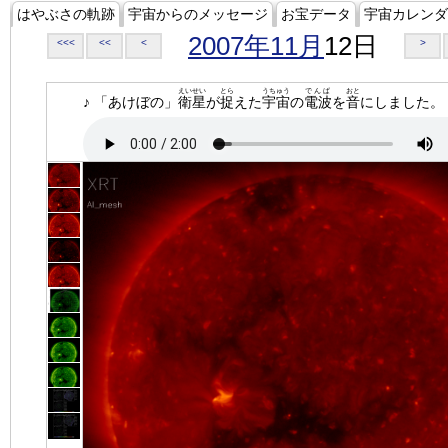
はやぶさの軌跡
宇宙からのメッセージ
お宝データ
宇宙カレンダ
2007年11月
12日
<<<
<<
<
>
えいせい
とら
うちゅう
でんぱ
おと
♪ 「あけぼの」
衛星
が
捉
えた
宇宙
の
電波
を
音
にしました。