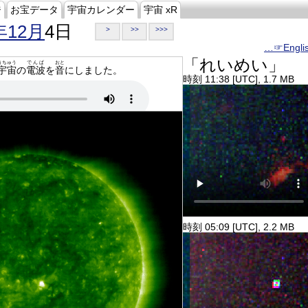
ジ
お宝データ
宇宙カレンダー
宇宙 xR
年12月
4日
>
>>
>>>
…☞Engli
「れいめい」
うちゅう
でんぱ
おと
宇宙
の
電波
を
音
にしました。
時刻 11:38 [UTC], 1.7 MB
時刻 05:09 [UTC], 2.2 MB