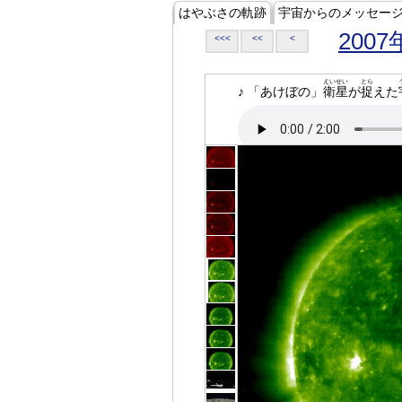
はやぶさの軌跡
宇宙からのメッセー
2007
<<<
<<
<
えいせい
とら
♪ 「あけぼの」
衛星
が
捉
えた