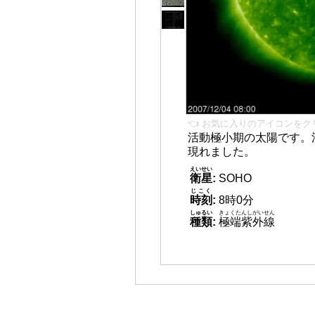
👈 お気に入りのアイコンをク
活動極小期の太陽です。
現れました。
えいせい
衛星
:
SOHO
じこく
時刻
:
8時0分
しゅるい
きょくたんしがいせん
種類
:
極端紫外線