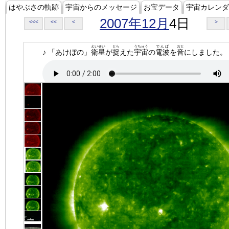
はやぶさの軌跡
宇宙からのメッセージ
お宝データ
宇宙カレンダ
2007年12月
4日
<<<
<<
<
>
えいせい
とら
うちゅう
でんぱ
おと
♪ 「あけぼの」
衛星
が
捉
えた
宇宙
の
電波
を
音
にしました。