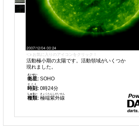
👈 お気に入りのアイコンをクリック！
活動極小期の太陽です。活動領域がいくつか
現れました。
えいせい
衛星
:
SOHO
じこく
時刻
:
0時24分
しゅるい
きょくたんしがいせん
種類
:
極端紫外線