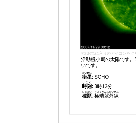
👈 お気に入りのアイコンをク
活動極小期の太陽です。
いです。
えいせい
衛星
:
SOHO
じこく
時刻
:
8時12分
しゅるい
きょくたんしがいせん
種類
:
極端紫外線