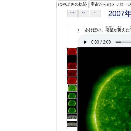
はやぶさの軌跡
宇宙からのメッセー
2007
<<<
<<
<
えいせい
とら
♪ 「あけぼの」
衛星
が
捉
えた