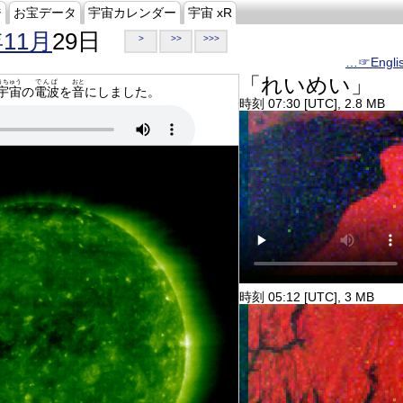
ジ
お宝データ
宇宙カレンダー
宇宙 xR
年11月
29日
>
>>
>>>
…☞Engli
「れいめい」
うちゅう
でんぱ
おと
宇宙
の
電波
を
音
にしました。
時刻 07:30 [UTC], 2.8 MB
時刻 05:12 [UTC], 3 MB