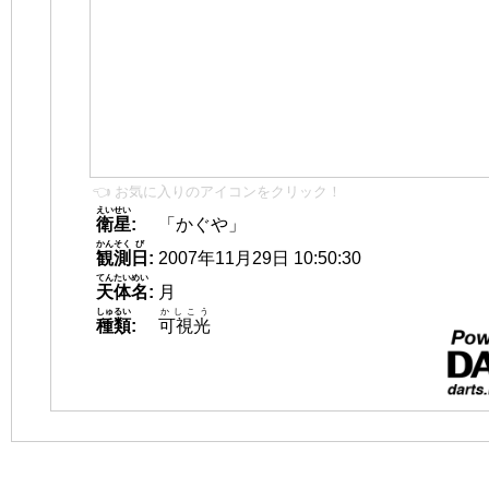
👈 お気に入りのアイコンをクリック！
えいせい
衛星
:
「かぐや」
かんそく
び
観測
日
:
2007年11月29日 10:50:30
てんたいめい
天体名
:
月
しゅるい
かしこう
種類
:
可視光