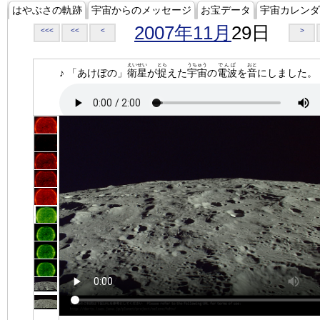
はやぶさの軌跡
宇宙からのメッセージ
お宝データ
宇宙カレンダ
2007年11月
29日
<<<
<<
<
>
えいせい
とら
うちゅう
でんぱ
おと
♪ 「あけぼの」
衛星
が
捉
えた
宇宙
の
電波
を
音
にしました。